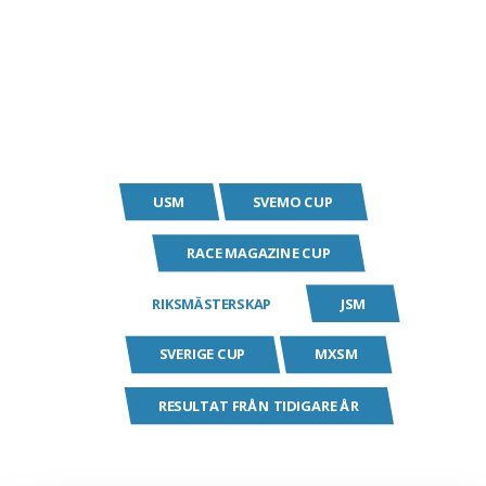
Serie
USM
SVEMO CUP
RACE MAGAZINE CUP
RIKSMÄSTERSKAP
JSM
SVERIGE CUP
MXSM
RESULTAT FRÅN TIDIGARE ÅR
Klass