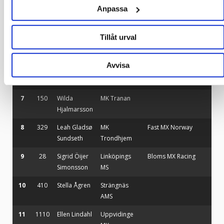
4
677
Eline
Nord-Odal
MBMotocrossteam
KTM
Anpassa
Bækkelund
MX
Grue
Tillåt urval
5
379
Jolene
Arena
BRS Racing Team
Madsen
Motorklubb
Avvisa
6
265
Lycka
Vrigstad MK
Lundgren
7
150
Wilda
MK Tranan
Hjalmarsson
8
329
Leah Gladsø
MK
Fast MX Norway
Sundseth
Trondhjem
9
28
Sigrid Öijer
Linköpings
Bloms MX Racing
Simonsson
MS
10
410
Stella Ågren
Strängnäs
AMS
11
1110
Ellen Lindahl
Uppvidinge