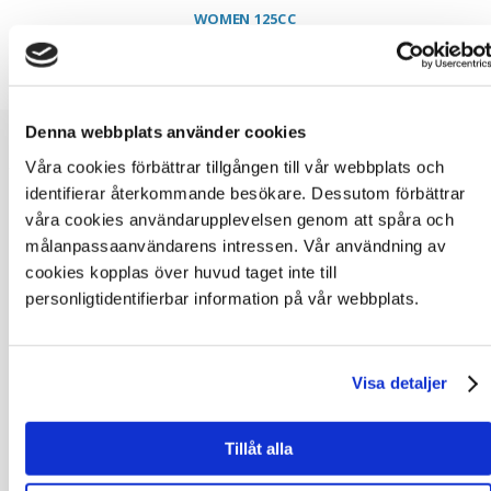
WOMEN 125CC
Denna webbplats använder cookies
Våra cookies förbättrar tillgången till vår webbplats och
RIKSMÄSTERSKAP WOMEN 125CC 2026
SKRIV UT
identifierar återkommande besökare. Dessutom förbättrar
våra cookies användarupplevelsen genom att spåra och
målanpassaanvändarens intressen. Vår användning av
Pos
Nr
Namn
Klubb
Team
Fabr
cookies kopplas över huvud taget inte till
personligtidentifierbar information på vår webbplats.
1
81
Hilda
Stenungsunds
CEC RACING
Karlsson
MS
2
846
Mira
Landskrona
Visa detaljer
Sturesson
MK
3
442
Alma Adrian
Hisingens MK
Powered By MX
Tillåt alla
Supply