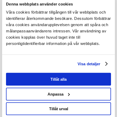
Denna webbplats använder cookies
Träning Reserv
Tidskval 1
Våra cookies förbättrar tillgången till vår webbplats och
Tidskval 2
identifierar återkommande besökare. Dessutom förbättrar
Tidskval 3
våra cookies användarupplevelsen genom att spåra och
Varvtider träning Grupp 1
målanpassaanvändarens intressen. Vår användning av
Varvtider träning Grupp 2
cookies kopplas över huvud taget inte till
Varvtider träning Grupp 3
personligtidentifierbar information på vår webbplats.
Varvtider träning Reservlag
A-Final 1
A-Final 2
Visa detaljer
B-Final 1 o Reservheat 1
B-Final 1 o Reservheat 2
Total o Dagstotal Representationslag
Tillåt alla
Total o Dagstotal Reservlaget
Anpassa
Tillåt urval