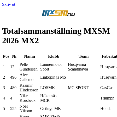
Skriv ut
Totalsammanställning MXSM
2026 MX2
Pos
Nr
Namn
Klubb
Team
Fabrika
Pelle
Lunnermotor
Husqvarna
1
12
Husqvarn
Gundersen
Sport
Scandinavia
Alve
2
496
Linköpings MS
Husqvarn
Callemo
Kasimir
3
480
LOSMK
MC SPORT
GasGas
Hindersson
Nike
Hökensås
4
4
Triumph
Korsbeck
MCK
Noel
5
555
Getinge MK
Honda
Nilsson
Hugo
SMK Eksjö