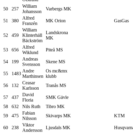
William
50
257
Varbergs MK
Johansson
Alfred
51
380
MK Orion
GasGas
Franzén
William
Landskrona
52
459
Klinterhäll
MK
Bäckström
Alfred
53
656
Piteå MS
Wiklund
Andreas
54
199
Skene MS
Svensson
Andre
Os mc&mx
55
1483
Marthinsen
klubb
Ceasar
56
132
Tranås MS
Karlsson
David
57
437
SMK Gävle
Floria
58
632
Nils Ruth
Tibro MK
Fabian
59
475
Skivarps MK
KTM
Nilsson
Viktor
60
238
Ljusdals MK
Husqvarn
Andersson