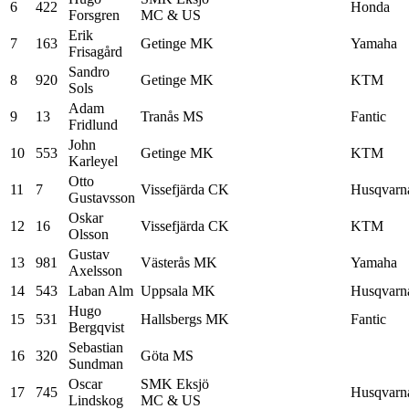
6
422
Honda
Forsgren
MC & US
Erik
7
163
Getinge MK
Yamaha
Frisagård
Sandro
8
920
Getinge MK
KTM
Sols
Adam
9
13
Tranås MS
Fantic
Fridlund
John
10
553
Getinge MK
KTM
Karleyel
Otto
11
7
Vissefjärda CK
Husqvarn
Gustavsson
Oskar
12
16
Vissefjärda CK
KTM
Olsson
Gustav
13
981
Västerås MK
Yamaha
Axelsson
14
543
Laban Alm
Uppsala MK
Husqvarn
Hugo
15
531
Hallsbergs MK
Fantic
Bergqvist
Sebastian
16
320
Göta MS
Sundman
Oscar
SMK Eksjö
17
745
Husqvarn
Lindskog
MC & US