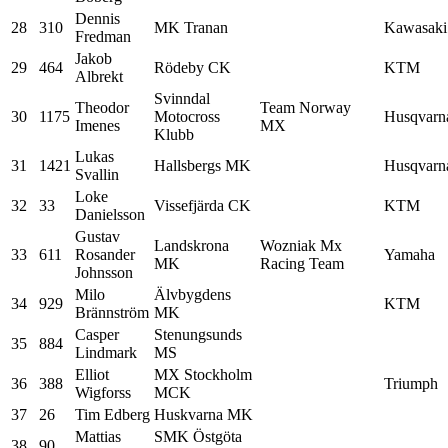
Dennis
28
310
MK Tranan
Kawasaki
Fredman
Jakob
29
464
Rödeby CK
KTM
Albrekt
Svinndal
Theodor
Team Norway
30
1175
Motocross
Husqvarn
Imenes
MX
Klubb
Lukas
31
1421
Hallsbergs MK
Husqvarn
Svallin
Loke
32
33
Vissefjärda CK
KTM
Danielsson
Gustav
Landskrona
Wozniak Mx
33
611
Rosander
Yamaha
MK
Racing Team
Johnsson
Milo
Älvbygdens
34
929
KTM
Brännström
MK
Casper
Stenungsunds
35
884
Lindmark
MS
Elliot
MX Stockholm
36
388
Triumph
Wigforss
MCK
37
26
Tim Edberg
Huskvarna MK
Mattias
SMK Östgöta
38
90