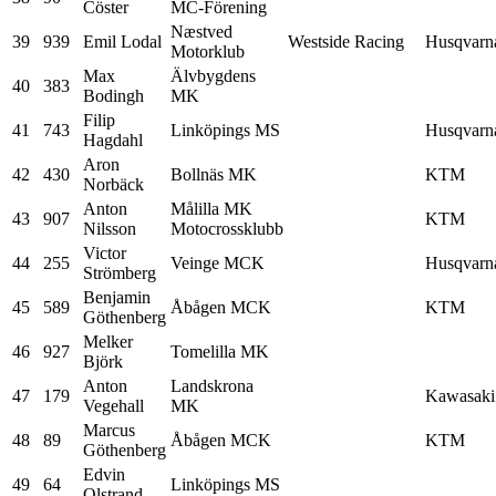
Cöster
MC-Förening
Næstved
39
939
Emil Lodal
Westside Racing
Husqvarn
Motorklub
Max
Älvbygdens
40
383
Bodingh
MK
Filip
41
743
Linköpings MS
Husqvarn
Hagdahl
Aron
42
430
Bollnäs MK
KTM
Norbäck
Anton
Målilla MK
43
907
KTM
Nilsson
Motocrossklubb
Victor
44
255
Veinge MCK
Husqvarn
Strömberg
Benjamin
45
589
Åbågen MCK
KTM
Göthenberg
Melker
46
927
Tomelilla MK
Björk
Anton
Landskrona
47
179
Kawasaki
Vegehall
MK
Marcus
48
89
Åbågen MCK
KTM
Göthenberg
Edvin
49
64
Linköpings MS
Olstrand