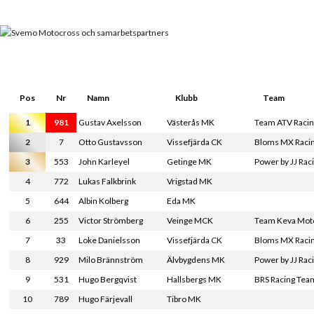
Pos
Nr
Namn
Klubb
Team
1
981
Gustav Axelsson
Västerås MK
Team ATV Raci
2
7
Otto Gustavsson
Vissefjärda CK
Bloms MX Raci
3
553
John Karleyel
Getinge MK
Power by JJ Ra
4
772
Lukas Falkbrink
Vrigstad MK
5
644
Albin Kolberg
Eda MK
6
255
Victor Strömberg
Veinge MCK
Team Keva Mot
7
33
Loke Danielsson
Vissefjärda CK
Bloms MX Raci
8
929
Milo Brännström
Älvbygdens MK
Power by JJ Rac
9
531
Hugo Bergqvist
Hallsbergs MK
BRS Racing Tea
10
789
Hugo Färjevall
Tibro MK