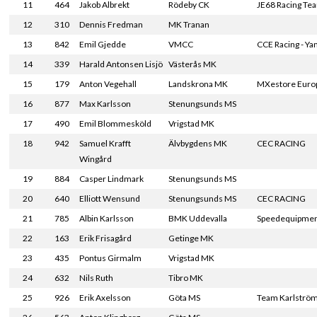
11
464
Jakob Albrekt
Rödeby CK
JE68 Racing Te
12
310
Dennis Fredman
MK Tranan
13
842
Emil Gjedde
VMCC
CCE Racing - Y
14
339
Harald Antonsen Lisjö
Västerås MK
15
179
Anton Vegehall
Landskrona MK
MXestore Euro
16
877
Max Karlsson
Stenungsunds MS
17
490
Emil Blommesköld
Vrigstad MK
18
942
Samuel Krafft
Älvbygdens MK
CEC RACING
Wingård
19
884
Casper Lindmark
Stenungsunds MS
20
640
Elliott Wensund
Stenungsunds MS
CEC RACING
21
785
Albin Karlsson
BMK Uddevalla
Speedequipmen
22
163
Erik Frisagård
Getinge MK
23
435
Pontus Girmalm
Vrigstad MK
24
632
Nils Ruth
Tibro MK
25
926
Erik Axelsson
Göta MS
Team Karlströ