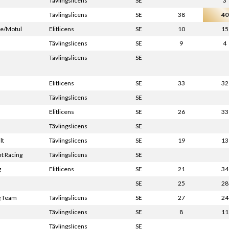
Tävlingslicens
SE
3
Tävlingslicens
SE
38
40
ge/Motul
Elitlicens
SE
10
15
Tävlingslicens
SE
9
4
Tävlingslicens
SE
Elitlicens
SE
33
32
Tävlingslicens
SE
Elitlicens
SE
26
33
Tävlingslicens
SE
lt
Tävlingslicens
SE
19
13
t Racing
Tävlingslicens
SE
g
Elitlicens
SE
21
34
SE
25
28
g Team
Tävlingslicens
SE
27
24
Tävlingslicens
SE
8
11
Tävlingslicens
SE