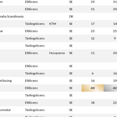
am
Elitlicens
SE
29
31
Elitlicens
SE
31
30
amaha Scandinavia
DK
Tävlingslicens
KTM
SE
17
14
pe
Elitlicens
SE
23
25
Tävlingslicens
SE
12
9
Tävlingslicens
SE
Elitlicens
Husqvarna
SE
11
20
Elitlicens
SE
Tävlingslicens
SE
6
16
t Racing
Elitlicens
SE
16
19
Elitlicens
SE
40
42
Tävlingslicens
SE
Elitlicens
SE
18
22
msmotor
Tävlingslicens
SE