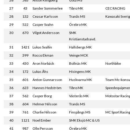
26
563
Anton Klingberg
Göta MS
27
43
Sander Sommerlee
Tibro MK
CEC RACING
28
132
Ceasar Karlsson
Tranås MS
Kawasaki Sveri
29
522
Casper Svahn
Örebro MK
30
670
Vilgot Andersson
SMK
Kristianstadsavd.
31
1421
Lukas Svallin
Hallsbergs MK
32
399
Rocco Ekman
Veinge MCK
33
430
Aron Norbäck
Bollnäs MK
Northbike
34
172
Lukas Åhs
Hisingens MK
35
601
Anton Gunnarsson
Huskvarna MK
Team Mc-konsu
36
623
Hannes Hedström
Tibro MK
Speedequipmen
37
562
Casper Borg
Västerås MK
Motostar Racin
38
604
Helmer Nilsson
Tranås MS
39
761
Charlie Nilsson
Finspångs MS
MC Sport Racin
40
1121
Noel Ember
SMK Eksjö MC & US
41
987
Olle Persson
Örebro MK