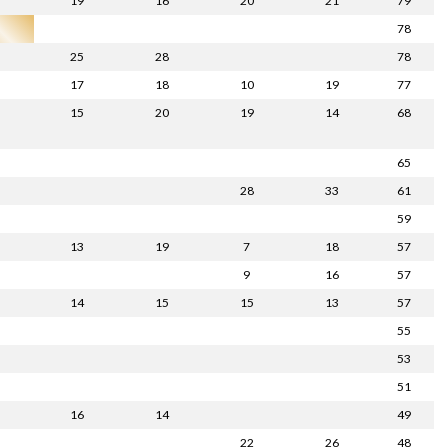
19
16
20
21
79
78
25
28
78
17
18
10
19
77
15
20
19
14
68
65
28
33
61
59
13
19
7
18
57
9
16
57
14
15
15
13
57
55
53
51
16
14
49
22
26
48