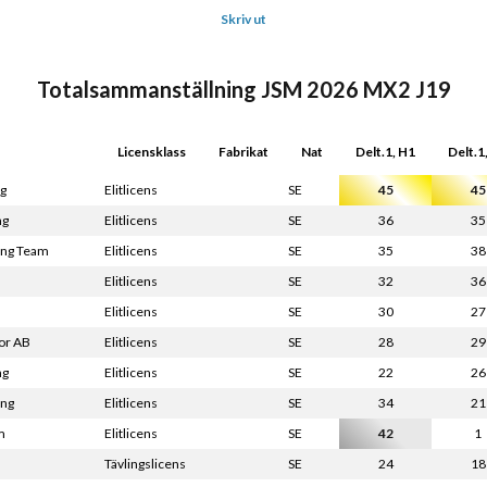
Skriv ut
Totalsammanställning JSM 2026 MX2 J19
Licensklass
Fabrikat
Nat
Delt.1, H1
Delt.1
ng
Elitlicens
SE
45
45
ng
Elitlicens
SE
36
35
cing Team
Elitlicens
SE
35
38
Elitlicens
SE
32
36
Elitlicens
SE
30
27
or AB
Elitlicens
SE
28
29
ng
Elitlicens
SE
22
26
ing
Elitlicens
SE
34
21
m
Elitlicens
SE
42
1
Tävlingslicens
SE
24
18