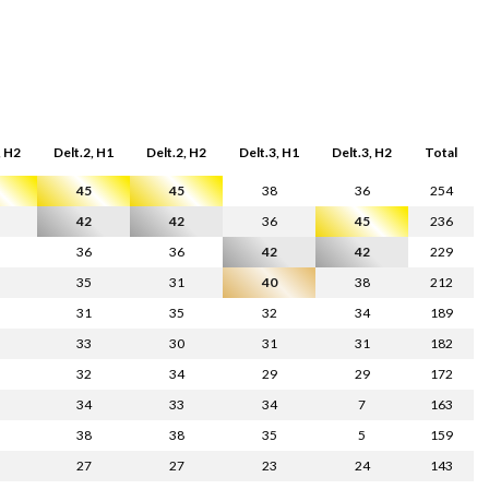
, H2
Delt.2, H1
Delt.2, H2
Delt.3, H1
Delt.3, H2
Total
45
45
38
36
254
42
42
36
45
236
36
36
42
42
229
35
31
40
38
212
31
35
32
34
189
33
30
31
31
182
32
34
29
29
172
34
33
34
7
163
38
38
35
5
159
27
27
23
24
143