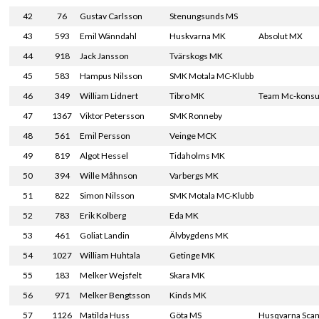
42
76
Gustav Carlsson
Stenungsunds MS
43
593
Emil Wänndahl
Huskvarna MK
Absolut MX
44
918
Jack Jansson
Tvärskogs MK
45
583
Hampus Nilsson
SMK Motala MC-Klubb
46
349
William Lidnert
Tibro MK
Team Mc-konsu
47
1367
Viktor Petersson
SMK Ronneby
48
561
Emil Persson
Veinge MCK
49
819
Algot Hessel
Tidaholms MK
50
394
Wille Måhnson
Varbergs MK
51
822
Simon Nilsson
SMK Motala MC-Klubb
52
783
Erik Kolberg
Eda MK
53
461
Goliat Landin
Älvbygdens MK
54
1027
William Huhtala
Getinge MK
55
183
Melker Wejsfelt
Skara MK
56
971
Melker Bengtsson
Kinds MK
57
1126
Matilda Huss
Göta MS
Husqvarna Scan